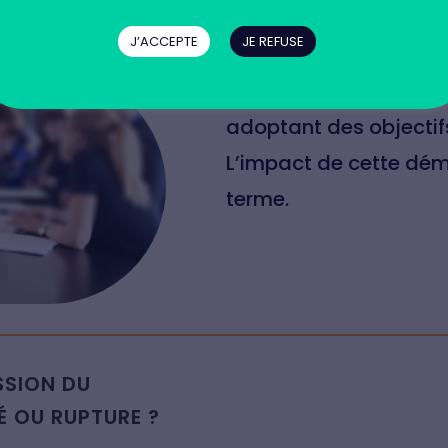
Depuis la création de 
 SECTEUR ?
J’ACCEPTE
JE REFUSE
la loi Pacte en 2019, v
l'assurance et du cour
adoptant des objectif
L’impact de cette dém
terme.
SSION DU
É OU RUPTURE ?