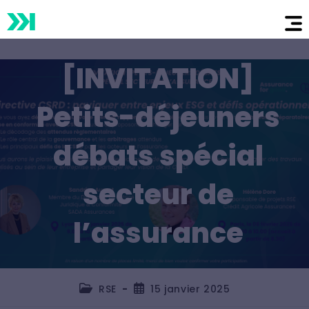
[INVITATION]
Petits-déjeuners
débats spécial
secteur de
l’assurance
RSE
15 janvier 2025