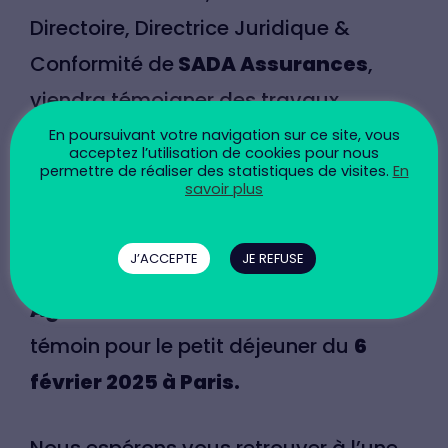
Directoire, Directrice Juridique &
Conformité de
SADA Assurances
,
viendra témoigner des travaux
réalisés et de sa vision de la CSRD
le
En poursuivant votre navigation sur ce site, vous
acceptez l’utilisation de cookies pour nous
23 janvier à Lyon
.
permettre de réaliser des statistiques de visites.
En
savoir plus
Hélène Dore
, Chargée de projets RSE
J’ACCEPTE
JE REFUSE
au sein de la direction RSE de
Crédit
Agricole Assurances
sera notre
témoin pour le petit déjeuner du
6
février 2025 à Paris.