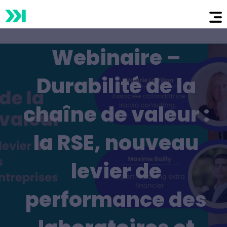
Webinaire –
Durabilité de la
chaîne de valeur :
la
RSE
, nouveau
levier de
performance des